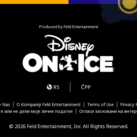
Produced by Feld Entertainment
m
ube
iktok
RS
ČPP
e Nas
O Kompaniji Feld Entertainment
Terms of Use
Privacy 
е или не дели моје личне податке
Огласи засновани на инте
© 2026 Feld Entertainment, Inc. All Rights Reserved.