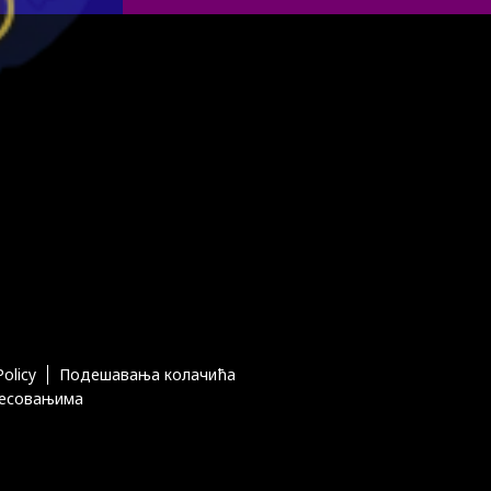
Policy
Подешавања колачића
ресовањима