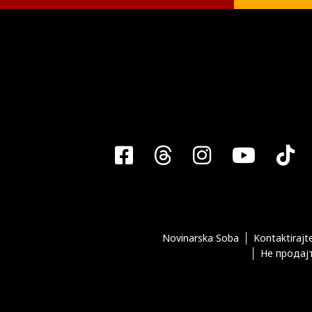
Facebook
Threads
Instagra
YouT
T
Novinarska Soba
Kontaktirajt
Не продајт