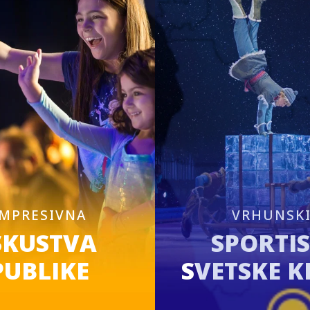
IMPRESIVNA
VRHUNSK
SKUSTVA
SPORTIS
PUBLIKE
SVETSKE K