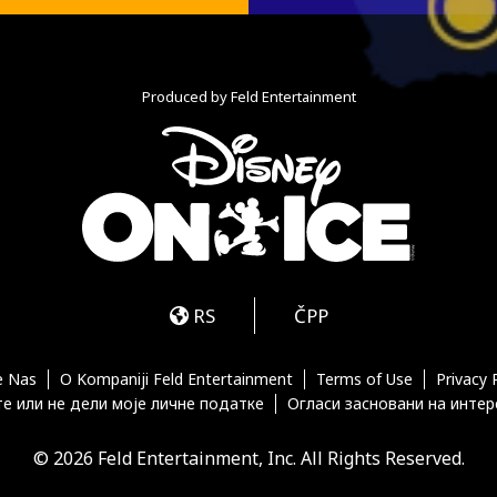
Produced by Feld Entertainment
m
ube
iktok
RS
ČPP
e Nas
O Kompaniji Feld Entertainment
Terms of Use
Privacy 
е или не дели моје личне податке
Огласи засновани на инте
© 2026 Feld Entertainment, Inc. All Rights Reserved.