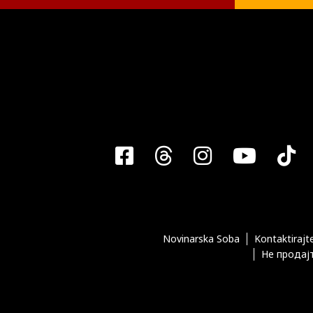
Facebook
Threads
Instagra
YouT
T
Novinarska Soba
Kontaktirajt
Не продајт