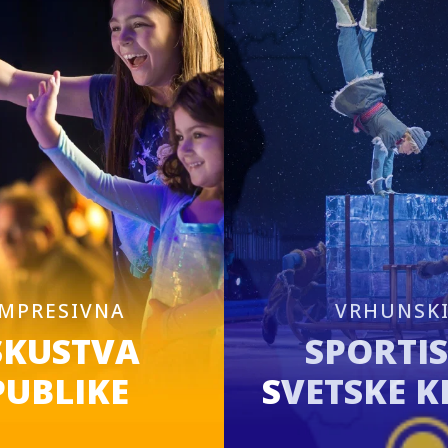
IMPRESIVNA
VRHUNSK
SKUSTVA
SPORTIS
PUBLIKE
SVETSKE K