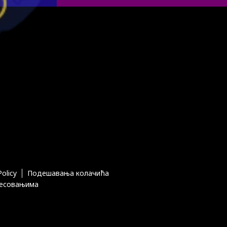
Policy
Подешавања колачића
ресовањима