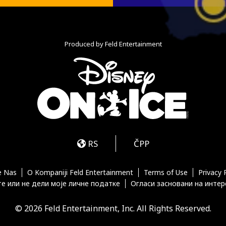
Produced by Feld Entertainment
m
ube
iktok
RS
ČPP
e Nas
O Kompaniji Feld Entertainment
Terms of Use
Privacy 
е или не дели моје личне податке
Огласи засновани на инте
© 2026 Feld Entertainment, Inc. All Rights Reserved.