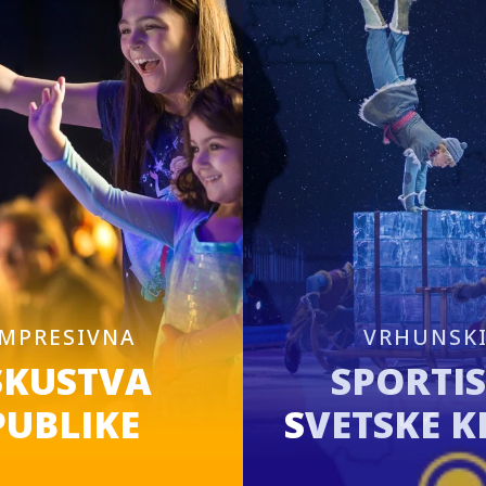
IMPRESIVNA
VRHUNSK
SKUSTVA
SPORTIS
PUBLIKE
SVETSKE K