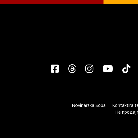
Facebook
Threads
Instagra
YouT
T
Novinarska Soba
Kontaktirajt
Не продајт