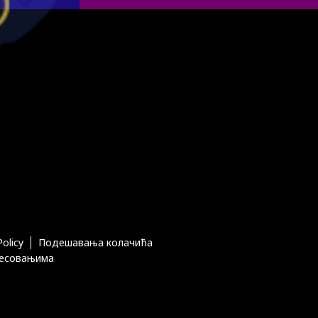
Policy
Подешавања колачића
ресовањима