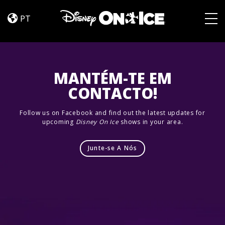
Road
Skip to content
Trip
PT
Adventures
Togg
MANTÉM-TE EM
CONTACTO!
Follow us on Facebook and find out the latest updates for
upcoming
Disney On Ice
shows in your area.
Junte-se A Nós