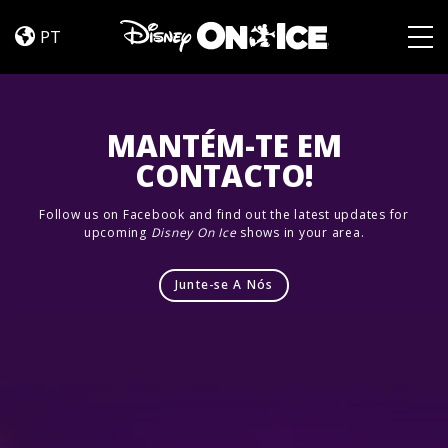
Let’s
Skip to content
Dance
PT
Togg
MANTÉM-TE EM
CONTACTO!
Follow us on Facebook and find out the latest updates for
upcoming
Disney On Ice
shows in your area.
Junte-se A Nós