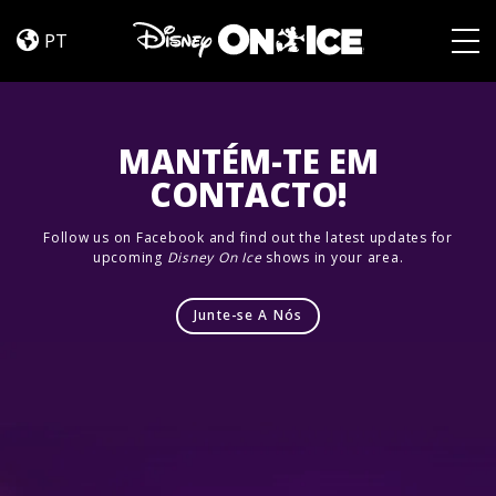
Let’s
Skip to content
Dance
PT
Togg
MANTÉM-TE EM
CONTACTO!
Follow us on Facebook and find out the latest updates for
upcoming
Disney On Ice
shows in your area.
Junte-se A Nós