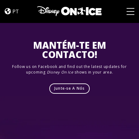
Let’s
Skip to content
Dance
PT
Togg
MANTÉM-TE EM
CONTACTO!
Follow us on Facebook and find out the latest updates for
upcoming
Disney On Ice
shows in your area.
Junte-se A Nós