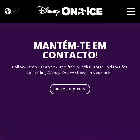
Let’s
Skip to content
Dance
PT
Togg
MANTÉM-TE EM
CONTACTO!
Follow us on Facebook and find out the latest updates for
upcoming
Disney On Ice
shows in your area.
Junte-se A Nós