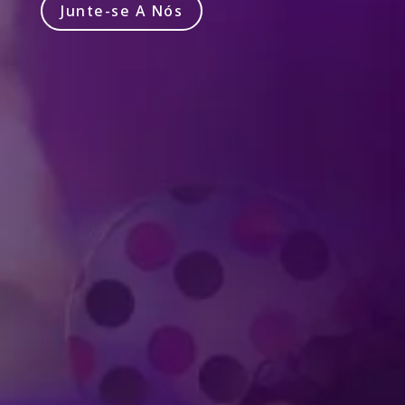
Junte-se A Nós
Produzido por Feld Entertainment
m
ube
iktok