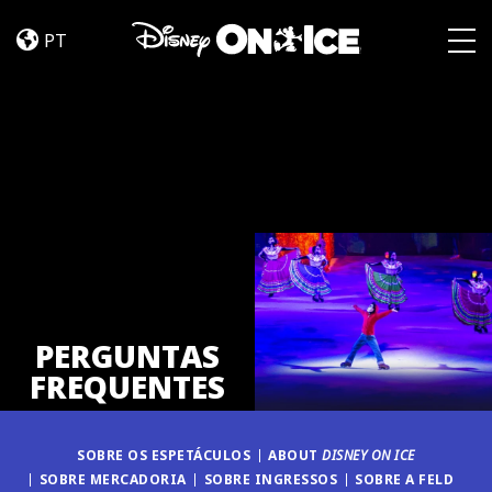
PERGUNTAS
Skip to content
FREQUENTES
PT
Togg
PERGUNTAS
FREQUENTES
SOBRE OS ESPETÁCULOS
ABOUT
DISNEY ON ICE
SOBRE MERCADORIA
SOBRE INGRESSOS
SOBRE A FELD