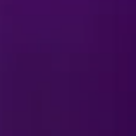
os a respeito dos
resentação?