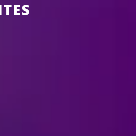
NTES
INGRESSOS
SOBRE A FELD
Ice
?