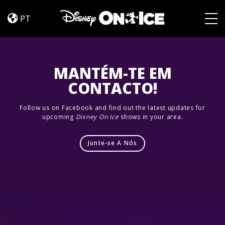
Dream
Skip to content
Big
PT
Togg
MANTÉM-TE EM
CONTACTO!
Follow us on Facebook and find out the latest updates for
upcoming
Disney On Ice
shows in your area.
Junte-se A Nós