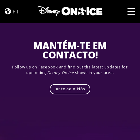
Dream
Skip to content
Big
PT
Togg
MANTÉM-TE EM
CONTACTO!
Follow us on Facebook and find out the latest updates for
upcoming
Disney On Ice
shows in your area.
Junte-se A Nós