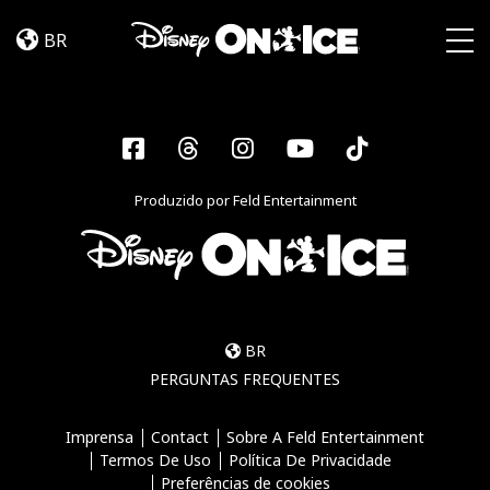
Become
Skip to content
a
BR
Disney
Togg
On
Ice
Insider
Facebook
Threads
Instagram
YouTube
Tiktok
–
Sign
Produzido por Feld Entertainment
Up
BR
PERGUNTAS FREQUENTES
Imprensa
Contact
Sobre A Feld Entertainment
Termos De Uso
Política De Privacidade
Preferências de cookies