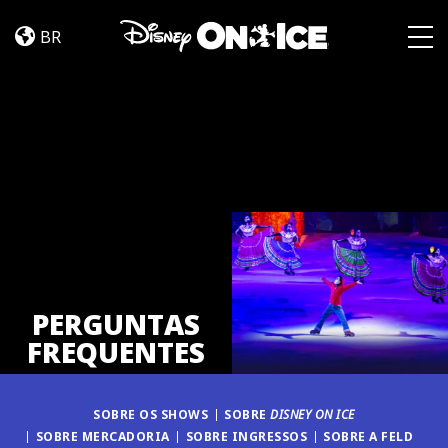
PERGUNTAS
Skip to content
FREQUENTES
BR
Togg
PERGUNTAS
FREQUENTES
SOBRE OS SHOWS
SOBRE
DISNEY ON ICE
SOBRE MERCADORIA
SOBRE INGRESSOS
SOBRE A FELD