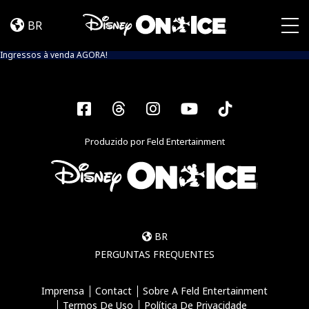
Event
Skip to content
Info
BR
(Into
Togg
The
Ingressos à venda AGORA!
Magic)
Facebook
Threads
Instagram
YouTube
Tiktok
Produzido por Feld Entertainment
BR
PERGUNTAS FREQUENTES
Imprensa
Contact
Sobre A Feld Entertainment
Termos De Uso
Política De Privacidade