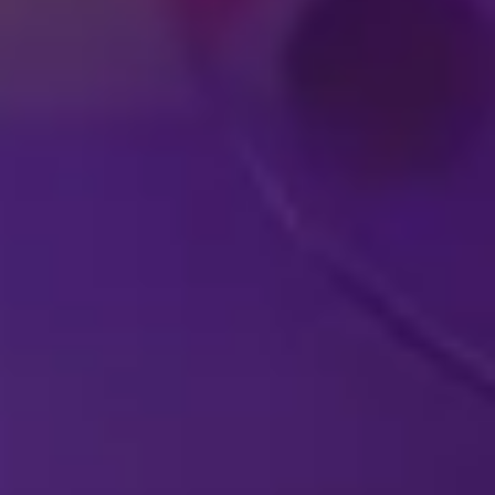
SHOWS DA DISNEY
E
AO VIVO NA SUA
IN
CIDADE
COM