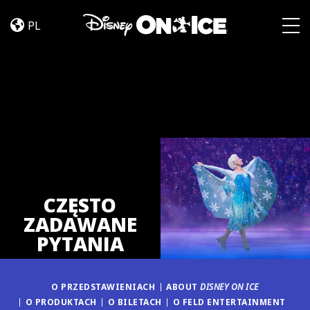
FAQ
Skip to content
PL
Togg
CZĘSTO
ZADAWANE
PYTANIA
O PRZEDSTAWIENIACH
ABOUT
DISNEY ON ICE
O PRODUKTACH
O BILETACH
O FELD ENTERTAINMENT