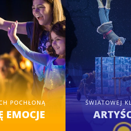
CH POCHŁONĄ
ŚWIATOWEJ K
Ę EMOCJE
ARTYŚC