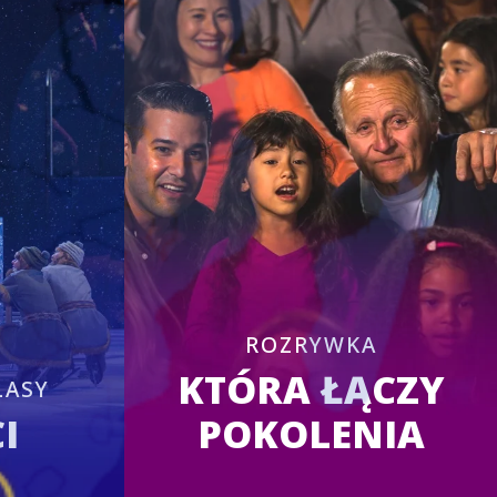
ROZRYWKA
KTÓRA ŁĄCZY
LASY
I
POKOLENIA