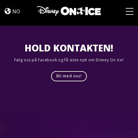
Road
Skip to content
Trip
NO
Adventures
Togg
HOLD KONTAKTEN!
Følg oss på Facebook og få siste nytt om Disney On Ice!
Bli med oss!