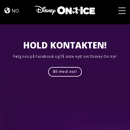
Road
Skip to content
Trip
NO
Adventures
Togg
HOLD KONTAKTEN!
Følg oss på Facebook og få siste nytt om Disney On Ice!
Bli med oss!