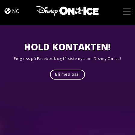
Road
Skip to content
Trip
NO
Adventures
Togg
HOLD KONTAKTEN!
Følg oss på Facebook og få siste nytt om Disney On Ice!
Bli med oss!