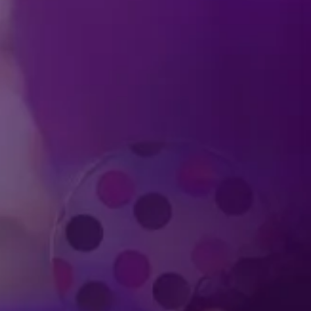
Produced by Feld Entertainment
m
ube
iktok