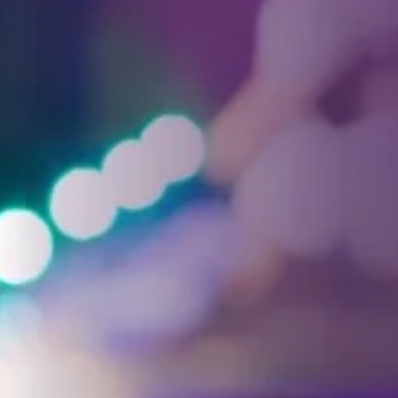
Facebook
Threads
Instagra
YouT
T