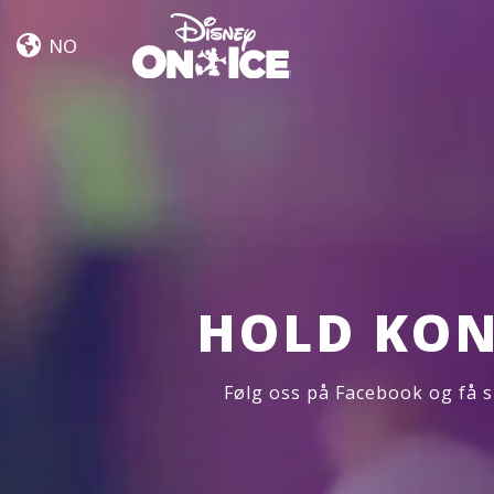
Let’s
Skip to content
Dance
NO
HOLD KON
Følg oss på Facebook og få s