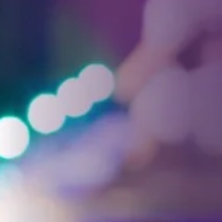
Facebook
Threads
Instagra
YouT
T