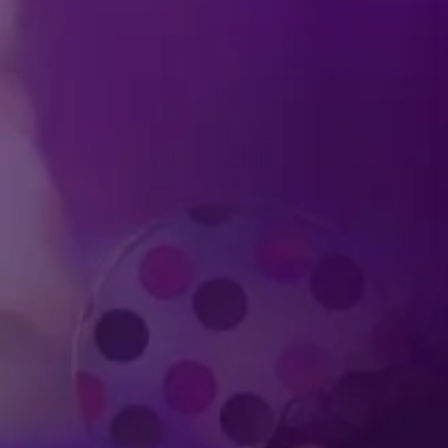
Produced by Feld Entertainment
m
ube
iktok