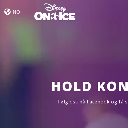
Let’s
Skip to content
Dance
NO
HOLD KON
Følg oss på Facebook og få s