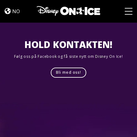
Let’s
Skip to content
Dance
NO
Togg
HOLD KONTAKTEN!
Følg oss på Facebook og få siste nytt om Disney On Ice!
Bli med oss!