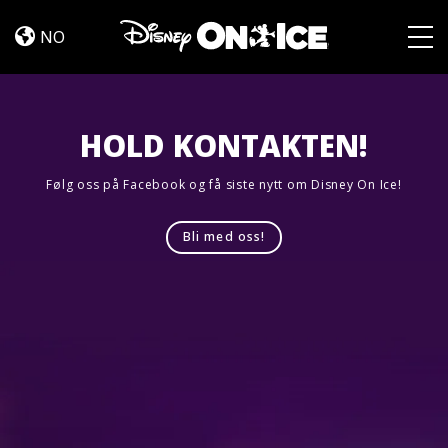
Let’s
Skip to content
Dance
NO
Togg
HOLD KONTAKTEN!
Følg oss på Facebook og få siste nytt om Disney On Ice!
Bli med oss!