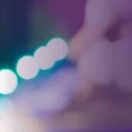
Facebook
Threads
Instagra
YouT
T