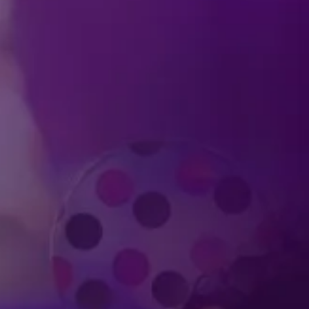
Produced by Feld Entertainment
m
ube
iktok