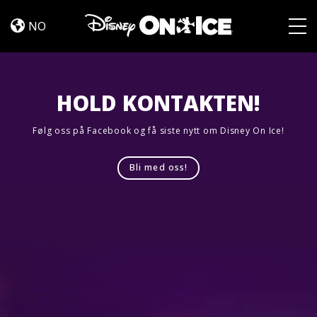
Jump
Skip to content
In!
NO
Togg
HOLD KONTAKTEN!
Følg oss på Facebook og få siste nytt om Disney On Ice!
Bli med oss!