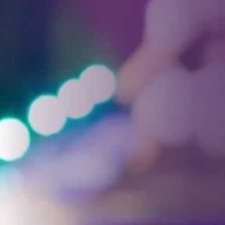
Facebook
Threads
Instagra
YouT
T