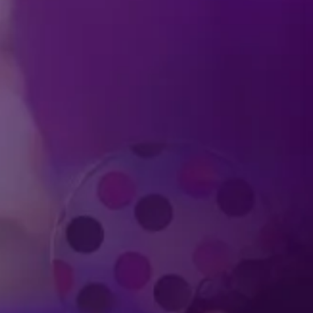
Produced by Feld Entertainment
m
ube
iktok