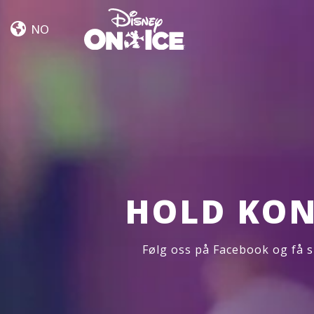
Frozen
Skip to content
&
NO
Encanto
HOLD KON
Følg oss på Facebook og få s