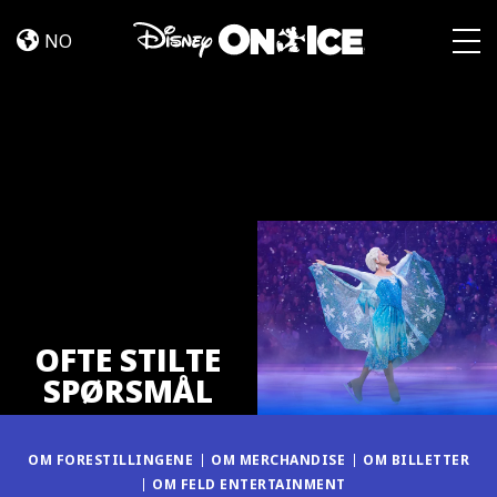
OFTE
Skip to content
STILTE
NO
SPØRSMÅL
Togg
OFTE STILTE
SPØRSMÅL
OM FORESTILLINGENE
OM MERCHANDISE
OM BILLETTER
OM FELD ENTERTAINMENT