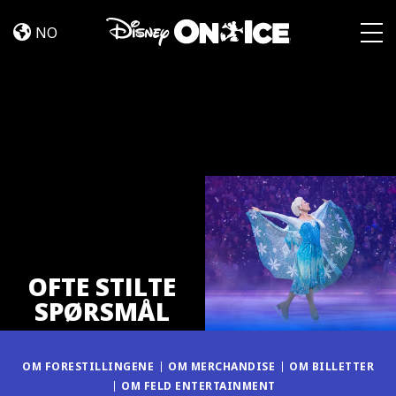
OFTE
Skip to content
STILTE
NO
SPØRSMÅL
Togg
OFTE STILTE
SPØRSMÅL
OM FORESTILLINGENE
OM MERCHANDISE
OM BILLETTER
OM FELD ENTERTAINMENT