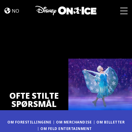
OFTE
Skip to content
STILTE
NO
SPØRSMÅL
Togg
OFTE STILTE
SPØRSMÅL
OM FORESTILLINGENE
OM MERCHANDISE
OM BILLETTER
OM FELD ENTERTAINMENT