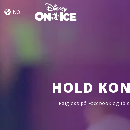
Event
Skip to content
Info
NO
(Mickey’s
Search
Party)
HOLD KON
Følg oss på Facebook og få s