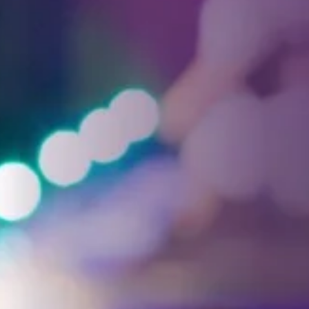
Facebook
Threads
Instagra
YouT
T