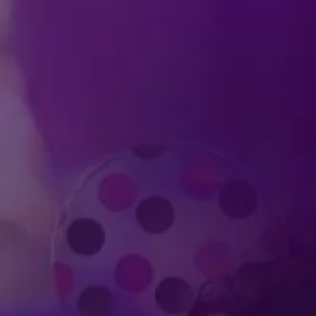
Produced by Feld Entertainment
m
ube
iktok