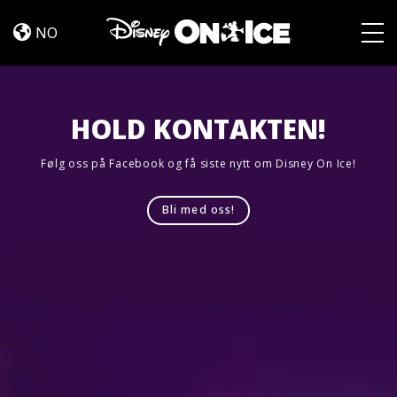
Dream
Skip to content
Big
NO
Togg
HOLD KONTAKTEN!
Følg oss på Facebook og få siste nytt om Disney On Ice!
Bli med oss!