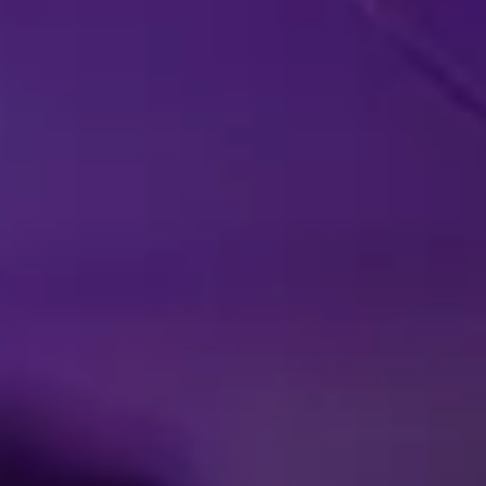
NÆRHETEN AV
DEG
PUBL
Facebook
Threads
Instagra
YouT
T