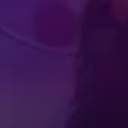
ENGASJERENDE
IKUMSOPPLEVELSER
I V
Produced by Feld Entertainment
m
ube
iktok
NO
OFTE STILTE SPØRSMÅL