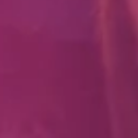
Produced by Feld Entertainment
m
ube
iktok
NL
VEELGESTELDE VRAGEN