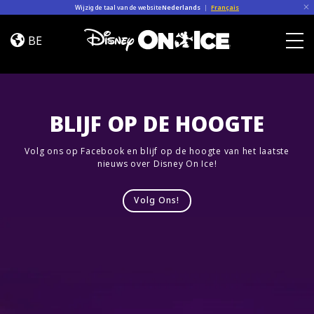
Skip to content
Wijzig de taal van de website
Nederlands
|
Français
Road
Trip
BE
Adventures
Togg
BLIJF OP DE HOOGTE
Volg ons op Facebook en blijf op de hoogte van het laatste
nieuws over Disney On Ice!
Volg Ons!