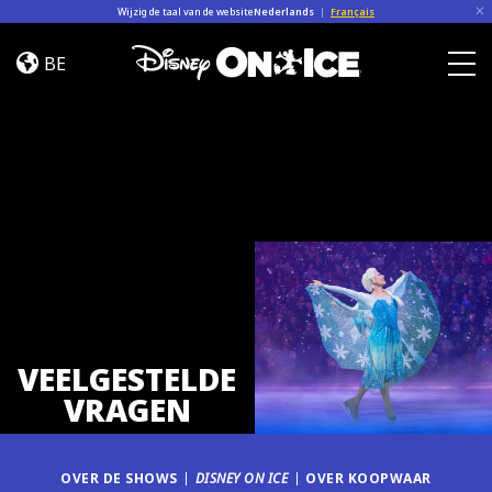
Skip to content
Wijzig de taal van de website
Nederlands
|
Français
FAQ
BE
Togg
VEELGESTELDE
VRAGEN
OVER DE SHOWS
DISNEY ON ICE
OVER KOOPWAAR