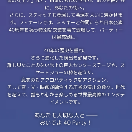
雪の女王２』など、待望の名作の世界が、あの名曲と共
に、あなたの街へ。
さらに、スティッチも登場して会場を大いに沸かせま
す。フィナーレでは、ミッキーと仲間たちが日本公演
40周年を祝う特別な衣装を着て登場して、パーティー
は最高潮に。
40年の歴史を重ね、
さらに進化した演出も必見です。
誰も見たことのない氷上の巨大センターステージや、ス
ケートショーの枠を超えた、
息をのむアクロバティックなアクション、
そして音・光・映像が融合する圧巻の演出の数々。世代
を超えて、誰もが心から楽しめる世界最高峰のエンタテ
イメントです。
あなたも大切な人と ――
おいでよ 40 Party！