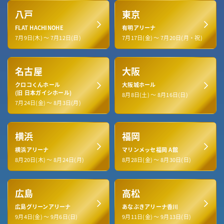
八戸
東京
FLAT HACHINOHE
有明アリーナ
7月9日(木) ～ 7月12日(日)
7月17日(金) ～ 7月20日(月・祝)
名古屋
大阪
クロコくんホール
大阪城ホール
(旧 日本ガイシホール)
8月8日(土) ～ 8月16日(日)
7月24日(金) ～ 8月3日(月)
横浜
福岡
横浜アリーナ
マリンメッセ福岡 A館
8月20日(木) ～ 8月24日(月)
8月28日(金) ～ 8月30日(日)
広島
高松
広島グリーンアリーナ
あなぶきアリーナ香川
9月4日(金) ～ 9月6日(日)
9月11日(金) ～ 9月13日(日)