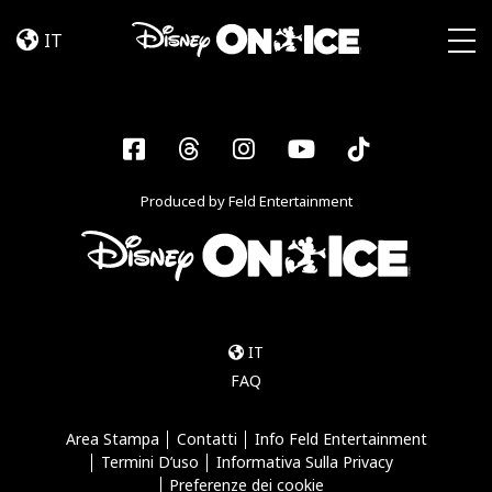
Become
Skip to content
a
IT
Disney
Togg
On
Ice
Insider
Facebook
Threads
Instagram
YouTube
Tiktok
–
Sign
Produced by Feld Entertainment
Up
IT
FAQ
Area Stampa
Contatti
Info Feld Entertainment
Termini D’uso
Informativa Sulla Privacy
Preferenze dei cookie