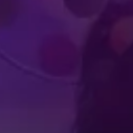
ENZE INTERATTIVE
PER IL PUBB
IL PUBBLICO
ECCEZION
Produced by Feld Entertainment
m
ube
iktok
IT
FAQ