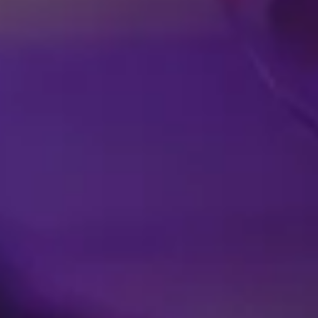
VIVI LA MAGIA DI
DISNEY SOTTO
ESPERI
CASA
PER 
Facebook
Threads
Instagra
YouT
T