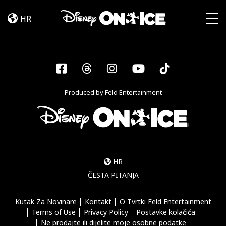
Jump
Skip to content
In!
HR
Togg
Facebook
Threads
Instagram
YouTube
Tiktok
Produced by Feld Entertainment
HR
ČESTA PITANJA
Kutak Za Novinare
Kontakt
O Tvrtki Feld Entertainment
Terms of Use
Privacy Policy
Postavke kolačića
Ne prodajte ili dijelite moje osobne podatke