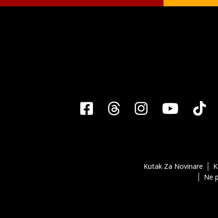
Facebook
Threads
Instagra
YouT
T
Kutak Za Novinare
K
Ne p