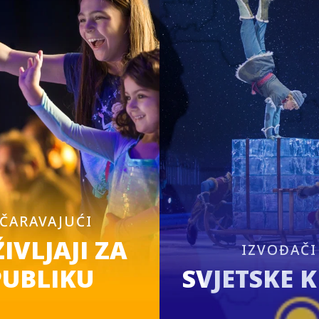
ČARAVAJUĆI
IVLJAJI ZA
IZVOĐAČI
PUBLIKU
SVJETSKE 