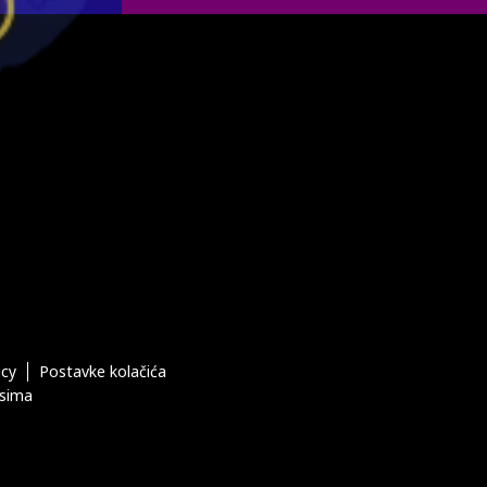
icy
Postavke kolačića
esima