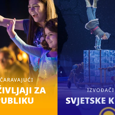
ČARAVAJUĆI
IVLJAJI ZA
IZVOĐAČI
PUBLIKU
SVJETSKE 