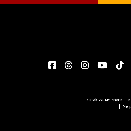
Facebook
Threads
Instagra
YouT
T
Kutak Za Novinare
K
Ne p