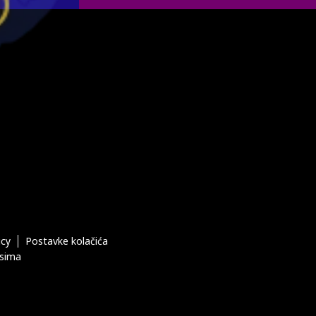
icy
Postavke kolačića
esima