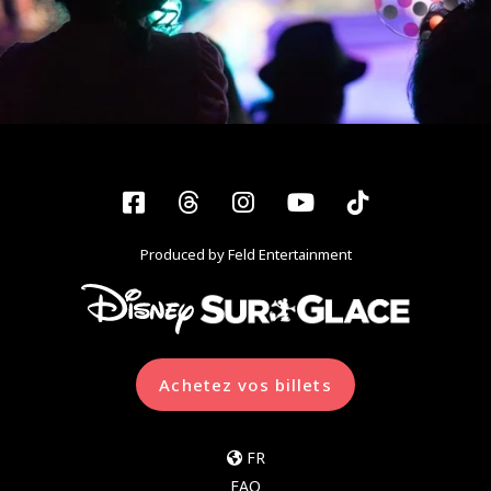
Facebook
Threads
Instagram
YouTube
Tiktok
Produced by Feld Entertainment
Achetez vos billets
FR
FAQ