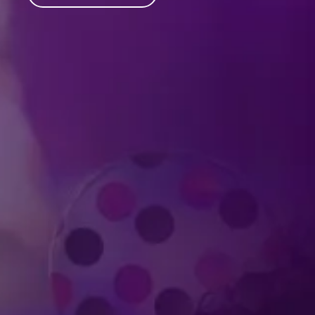
Produced by Feld Entertainment
m
ube
iktok