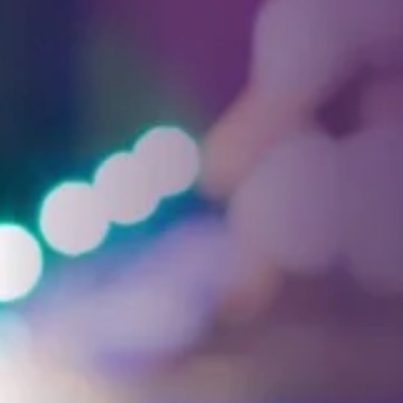
Facebook
Threads
Instagra
YouT
T