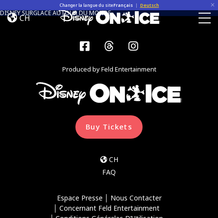
Home
Skip to content
Changer la langue du site
Français
|
Deutsch
DISNEY SURGLACE AUTOUR DU MONDE
CH
Togg
Facebook
Threads
Instagram
Produced by Feld Entertainment
Buy Tickets
CH
FAQ
Espace Presse
Nous Contacter
Concernant Feld Entertainment