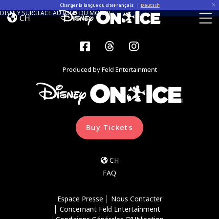
Home
Skip to content
Changer la langue du site
Français
|
Deutsch
DISNEY SURGLACE AUTOUR DU MONDE
CH
Togg
Facebook
Threads
Instagram
Produced by Feld Entertainment
Buy Tickets
CH
FAQ
Espace Presse
Nous Contacter
Concernant Feld Entertainment