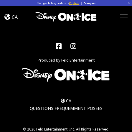
Skip to content
Changer la langue du site
English
|
Français
Magia
en
CA
Las
Togg
Estrellas
Facebook
Instagram
Produced by Feld Entertainment
CA
QUESTIONS FRÉQUEMMENT POSÉES
© 2026 Feld Entertainment, Inc. All Rights Reserved.