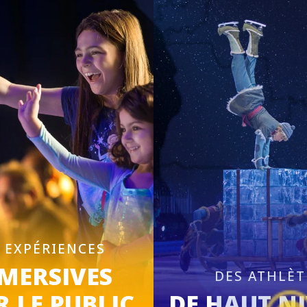
 EXPÉRIENCES
MERSIVES
DES ATHLÈT
 LE PUBLIC
DE HAUT N